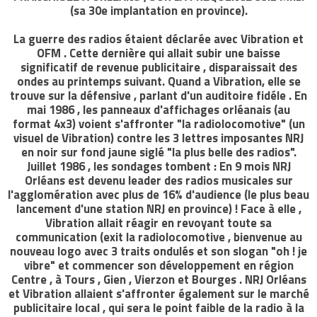
(sa 30e implantation en province).
La guerre des radios étaient déclarée avec Vibration et
OFM . Cette dernière qui allait subir une baisse
significatif de revenue publicitaire , disparaissait des
ondes au printemps suivant. Quand a Vibration, elle se
trouve sur la défensive , parlant d'un auditoire fidéle . En
mai 1986 , les panneaux d'affichages orléanais (au
format 4x3) voient s'affronter "la radiolocomotive" (un
visuel de Vibration) contre les 3 lettres imposantes NRJ
en noir sur fond jaune siglé "la plus belle des radios".
Juillet 1986 , les sondages tombent : En 9 mois NRJ
Orléans est devenu leader des radios musicales sur
l'agglomération avec plus de 16% d'audience (le plus beau
lancement d'une station NRJ en province) ! Face à elle ,
Vibration allait réagir en revoyant toute sa
communication (exit la radiolocomotive , bienvenue au
nouveau logo avec 3 traits ondulés et son slogan "oh ! je
vibre" et commencer son développement en région
Centre , à Tours , Gien , Vierzon et Bourges . NRJ Orléans
et Vibration allaient s'affronter également sur le marché
publicitaire local , qui sera le point faible de la radio à la