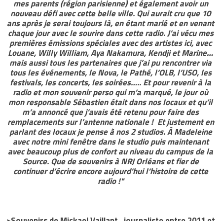
mes parents (région parisienne) et également avoir un
nouveau défi avec cette belle ville. Qui aurait cru que 10
ans après je serai toujours là, en étant marié et en venant
chaque jour avec le sourire dans cette radio. J’ai vécu mes
premières émissions spéciales avec des artistes ici, avec
Louane, Willy William, Aya Nakamura, Kendji et Marine…
mais aussi tous les partenaires que j’ai pu rencontrer via
tous les événements, le Nova, le Pathé, l’OLB, l’USO, les
festivals, les concerts, les soirées….. Et pour revenir à la
radio et mon souvenir perso qui m’a marqué, le jour où
mon responsable Sébastien était dans nos locaux et qu’il
m’a annoncé que j’avais été retenu pour faire des
remplacements sur l’antenne nationale ! Et justement en
parlant des locaux je pense à nos 2 studios. À Madeleine
avec notre mini fenêtre dans le studio puis maintenant
avec beaucoup plus de confort au niveau du campus de la
Source. Que de souvenirs à NRJ Orléans et fier de
continuer d’écrire encore aujourd’hui l’histoire de cette
radio !"
>Souvenirs de Mickael Vaillant , journaliste entre 2011 et