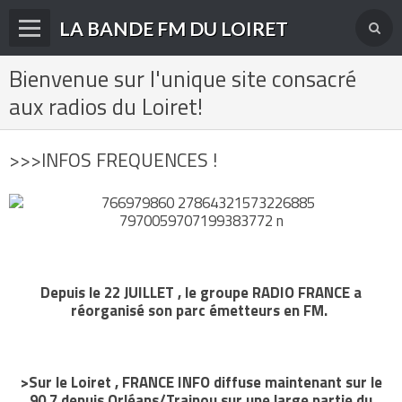
LA BANDE FM DU LOIRET
Bienvenue sur l'unique site consacré
Accueil
aux radios du Loiret!
fréquences FM
radios disparues
>>>INFOS FREQUENCES !
radios actuelles
La radio en DAB+
archives
Depuis le 22 JUILLET , le groupe RADIO FRANCE a
derniéres infos
réorganisé son parc émetteurs en FM.
Livre d'or du site
Contact
>Sur le Loiret , FRANCE INFO diffuse maintenant sur le
90.7 depuis Orléans/Trainou sur une large partie du