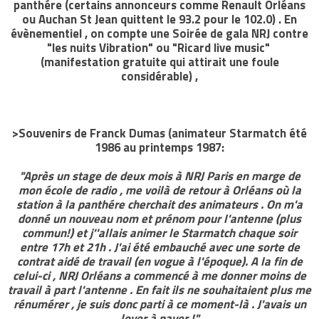
panthére (certains annonceurs comme Renault Orléans
ou Auchan St Jean quittent le 93.2 pour le 102.0) . En
évènementiel , on compte une Soirée de gala NRJ contre
"les nuits Vibration" ou "Ricard live music"
(manifestation gratuite qui attirait une foule
considérable) ,
>Souvenirs de Franck Dumas (animateur Starmatch été
1986 au printemps 1987:
"Après un stage de deux mois à NRJ Paris en marge de
mon école de radio , me voilà de retour à Orléans où la
station à la panthére cherchait des animateurs . On m'a
donné un nouveau nom et prénom pour l'antenne (plus
commun!) et j''allais animer le Starmatch chaque soir
entre 17h et 21h . J'ai été embauché avec une sorte de
contrat aidé de travail (en vogue à l'époque). A la fin de
celui-ci , NRJ Orléans a commencé à me donner moins de
travail à part l'antenne . En fait ils ne souhaitaient plus me
rénumérer , je suis donc parti à ce moment-là . J'avais un
loyer à payer !"