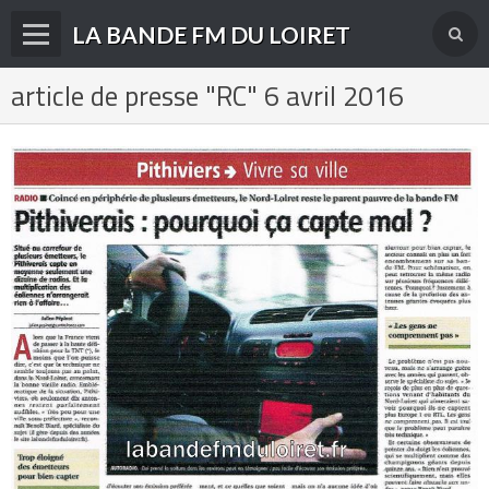
LA BANDE FM DU LOIRET
article de presse "RC" 6 avril 2016
Accueil
fréquences FM
radios disparues
radios actuelles
La radio en DAB+
archives
derniéres infos
Livre d'or du site
Contact