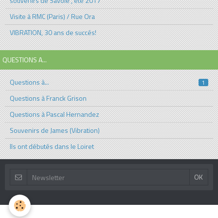
souvenirs de Savoie , été 2017
Visite à RMC (Paris) / Rue Ora
VIBRATION, 30 ans de succés!
QUESTIONS A...
Questions à...
1
Questions à Franck Grison
Questions à Pascal Hernandez
Souvenirs de James (Vibration)
Ils ont débutés dans le Loiret