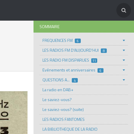
SOMMAIRE
FREQUENCES FM
6
LES RADIOS FM D'AUJOURD'HUI
8
LES RADIO FM DISPARUES
11
Evénements et anniversaires
6
QUESTIONS A...
4
La radio en DAB+
Le saviez-vous?
Le saviez-vous? (suite)
LES RADIOS FANTOMES
LA BIBLIOTHEQUE DE LA RADIO