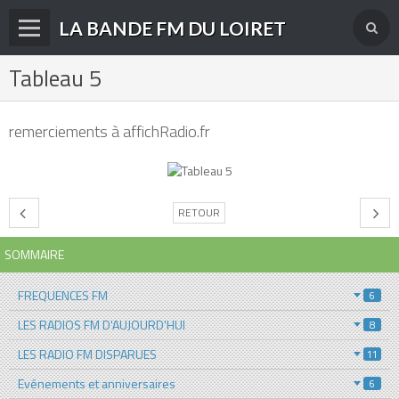
LA BANDE FM DU LOIRET
Tableau 5
Accueil
fréquences FM
remerciements à affichRadio.fr
radios disparues
radios actuelles
RETOUR
La radio en DAB+
SOMMAIRE
archives
derniéres infos
FREQUENCES FM
6
LES RADIOS FM D'AUJOURD'HUI
8
Livre d'or du site
LES RADIO FM DISPARUES
11
Contact
Evénements et anniversaires
6