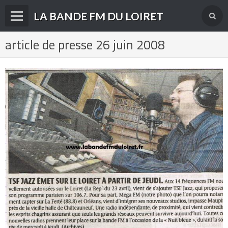
LA BANDE FM DU LOIRET
article de presse 26 juin 2008
Accueil
fréquences FM
radios disparues
radios actuelles
La radio en DAB+
archives
derniéres infos
Livre d'or du site
Contact