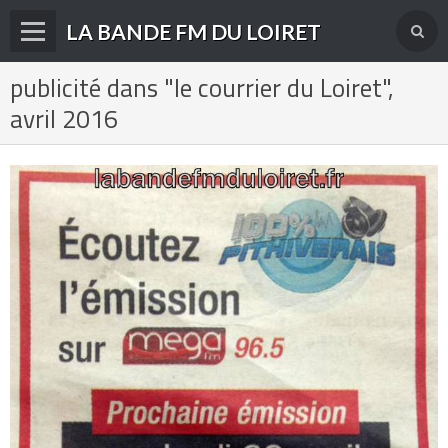
LA BANDE FM DU LOIRET
publicité dans "le courrier du Loiret",
Accueil
avril 2016
fréquences FM
radios disparues
radios actuelles
La radio en DAB+
archives
derniéres infos
Livre d'or du site
Contact