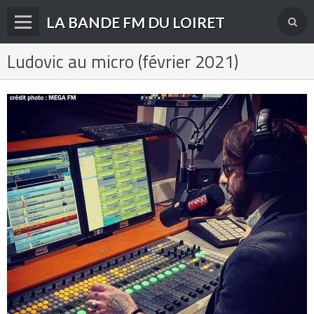
LA BANDE FM DU LOIRET
Ludovic au micro (février 2021)
Accueil
fréquences FM
radios disparues
radios actuelles
La radio en DAB+
archives
derniéres infos
Livre d'or du site
Contact