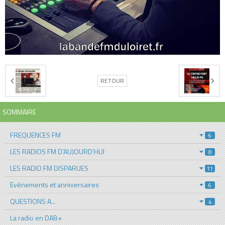
RETOUR
SOMMAIRE
FREQUENCES FM
6
LES RADIOS FM D'AUJOURD'HUI
8
LES RADIO FM DISPARUES
11
Evénements et anniversaires
6
QUESTIONS A...
4
La radio en DAB+