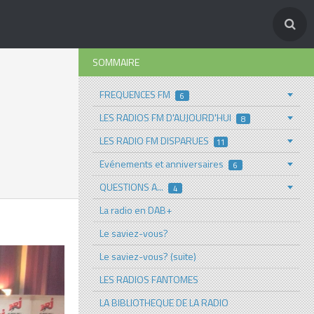
SOMMAIRE
FREQUENCES FM
6
LES RADIOS FM D'AUJOURD'HUI
8
LES RADIO FM DISPARUES
11
Evénements et anniversaires
6
QUESTIONS A...
4
La radio en DAB+
Le saviez-vous?
Le saviez-vous? (suite)
LES RADIOS FANTOMES
LA BIBLIOTHEQUE DE LA RADIO