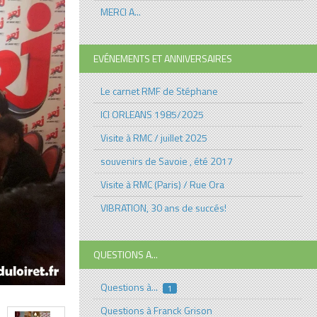
MERCI A...
EVÉNEMENTS ET ANNIVERSAIRES
Le carnet RMF de Stéphane
ICI ORLEANS 1985/2025
Visite à RMC / juillet 2025
souvenirs de Savoie , été 2017
Visite à RMC (Paris) / Rue Ora
VIBRATION, 30 ans de succés!
QUESTIONS A...
Questions à...
1
Questions à Franck Grison