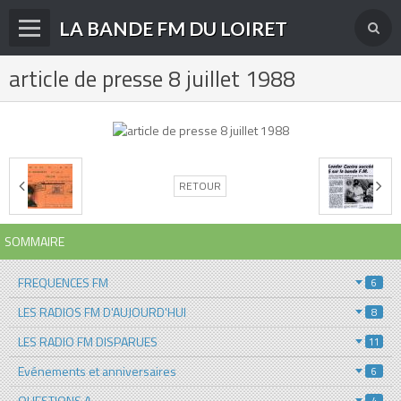
LA BANDE FM DU LOIRET
article de presse 8 juillet 1988
Accueil
fréquences FM
radios disparues
radios actuelles
RETOUR
La radio en DAB+
SOMMAIRE
archives
FREQUENCES FM
6
derniéres infos
LES RADIOS FM D'AUJOURD'HUI
8
Livre d'or du site
LES RADIO FM DISPARUES
11
Contact
Evénements et anniversaires
6
QUESTIONS A...
4