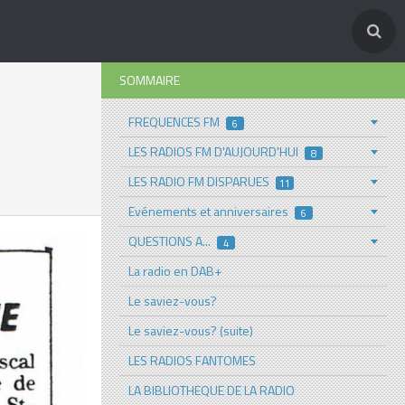
SOMMAIRE
FREQUENCES FM
6
LES RADIOS FM D'AUJOURD'HUI
8
LES RADIO FM DISPARUES
11
Evénements et anniversaires
6
QUESTIONS A...
4
La radio en DAB+
Le saviez-vous?
Le saviez-vous? (suite)
LES RADIOS FANTOMES
LA BIBLIOTHEQUE DE LA RADIO