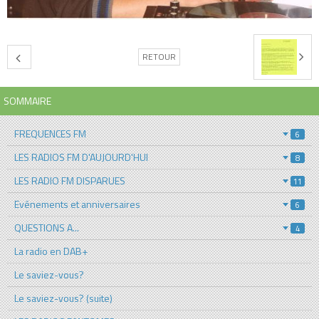
RETOUR
SOMMAIRE
FREQUENCES FM
6
LES RADIOS FM D'AUJOURD'HUI
8
LES RADIO FM DISPARUES
11
Evénements et anniversaires
6
QUESTIONS A...
4
La radio en DAB+
Le saviez-vous?
Le saviez-vous? (suite)