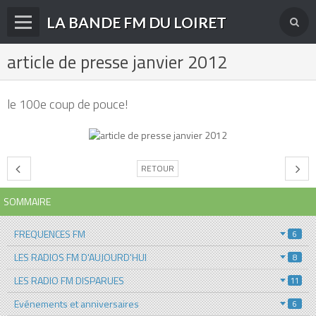
LA BANDE FM DU LOIRET
article de presse janvier 2012
Accueil
fréquences FM
le 100e coup de pouce!
radios disparues
radios actuelles
RETOUR
La radio en DAB+
SOMMAIRE
archives
derniéres infos
FREQUENCES FM
6
LES RADIOS FM D'AUJOURD'HUI
8
Livre d'or du site
LES RADIO FM DISPARUES
11
Contact
Evénements et anniversaires
6