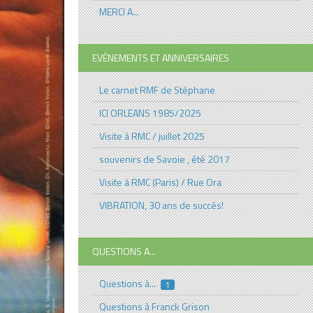
MERCI A...
EVÉNEMENTS ET ANNIVERSAIRES
Le carnet RMF de Stéphane
ICI ORLEANS 1985/2025
Visite à RMC / juillet 2025
souvenirs de Savoie , été 2017
Visite à RMC (Paris) / Rue Ora
VIBRATION, 30 ans de succés!
QUESTIONS A...
Questions à...
1
Questions à Franck Grison