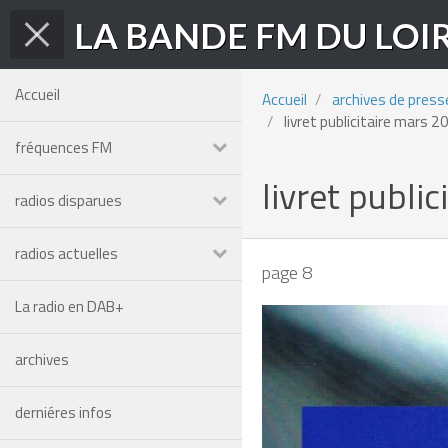
LA BANDE FM DU LOI
Accueil
Accueil
archives de press
livret publicitaire mars 2
fréquences FM
livret publi
radios disparues
radios actuelles
page 8
La radio en DAB+
archives
derniéres infos