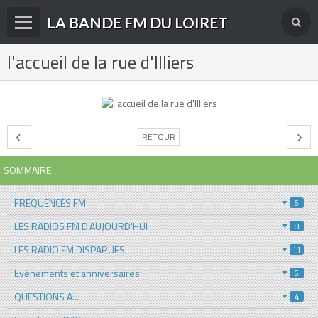
LA BANDE FM DU LOIRET
l'accueil de la rue d'Illiers
Accueil
fréquences FM
radios disparues
RETOUR
radios actuelles
SOMMAIRE
La radio en DAB+
FREQUENCES FM
archives
6
LES RADIOS FM D'AUJOURD'HUI
8
derniéres infos
LES RADIO FM DISPARUES
11
Livre d'or du site
Evénements et anniversaires
6
Contact
QUESTIONS A...
4