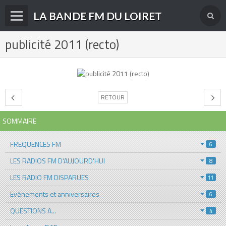
LA BANDE FM DU LOIRET
publicité 2011 (recto)
Accueil
fréquences FM
radios disparues
RETOUR
radios actuelles
SOMMAIRE
La radio en DAB+
FREQUENCES FM
archives
6
LES RADIOS FM D'AUJOURD'HUI
8
derniéres infos
LES RADIO FM DISPARUES
11
Livre d'or du site
Evénements et anniversaires
6
Contact
QUESTIONS A...
4