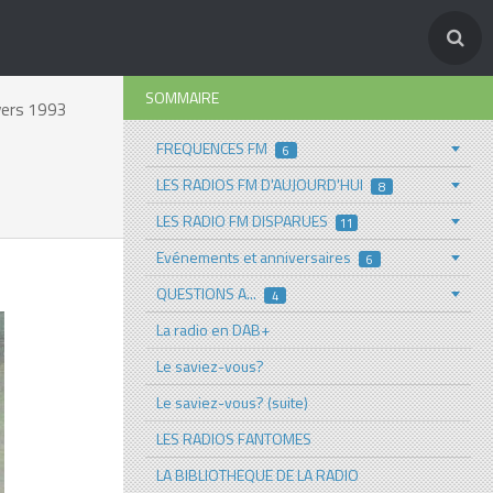
SOMMAIRE
vers 1993
FREQUENCES FM
6
LES RADIOS FM D'AUJOURD'HUI
8
LES RADIO FM DISPARUES
11
Evénements et anniversaires
6
QUESTIONS A...
4
La radio en DAB+
Le saviez-vous?
Le saviez-vous? (suite)
LES RADIOS FANTOMES
LA BIBLIOTHEQUE DE LA RADIO