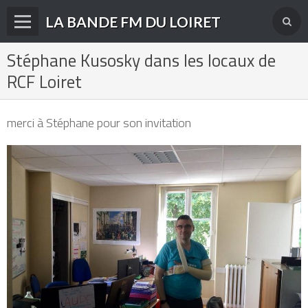
LA BANDE FM DU LOIRET
Stéphane Kusosky dans les locaux de
Accueil
RCF Loiret
fréquences FM
radios disparues
merci à Stéphane pour son invitation
radios actuelles
La radio en DAB+
archives
derniéres infos
Livre d'or du site
Contact