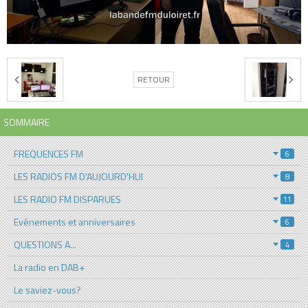
RETOUR
SOMMAIRE
FREQUENCES FM
6
LES RADIOS FM D'AUJOURD'HUI
8
LES RADIO FM DISPARUES
11
Evénements et anniversaires
6
QUESTIONS A...
4
La radio en DAB+
Le saviez-vous?