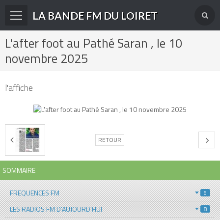
LA BANDE FM DU LOIRET
L'after foot au Pathé Saran , le 10
Accueil
novembre 2025
fréquences FM
radios disparues
l'affiche
radios actuelles
La radio en DAB+
RETOUR
archives
derniéres infos
SOMMAIRE
Livre d'or du site
FREQUENCES FM
6
Contact
LES RADIOS FM D'AUJOURD'HUI
8