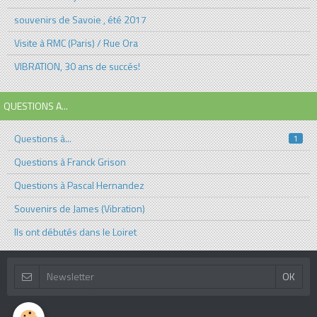
souvenirs de Savoie , été 2017
Visite à RMC (Paris) / Rue Ora
VIBRATION, 30 ans de succés!
QUESTIONS A...
Questions à...
1
Questions à Franck Grison
Questions à Pascal Hernandez
Souvenirs de James (Vibration)
Ils ont débutés dans le Loiret