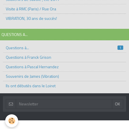
Visite à RMC (Paris) / Rue Ora
VIBRATION, 30 ans de succés!
QUESTIONS A...
Questions à...
1
Questions à Franck Grison
Questions à Pascal Hernandez
Souvenirs de James (Vibration)
Ils ont débutés dans le Loiret