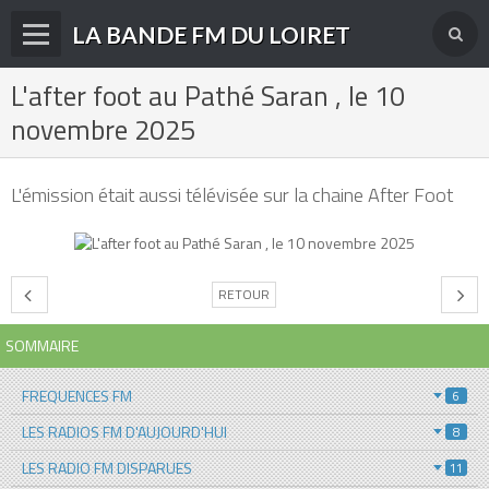
LA BANDE FM DU LOIRET
L'after foot au Pathé Saran , le 10
Accueil
novembre 2025
fréquences FM
radios disparues
L'émission était aussi télévisée sur la chaine After Foot
radios actuelles
La radio en DAB+
RETOUR
archives
SOMMAIRE
derniéres infos
FREQUENCES FM
6
Livre d'or du site
LES RADIOS FM D'AUJOURD'HUI
8
Contact
LES RADIO FM DISPARUES
11