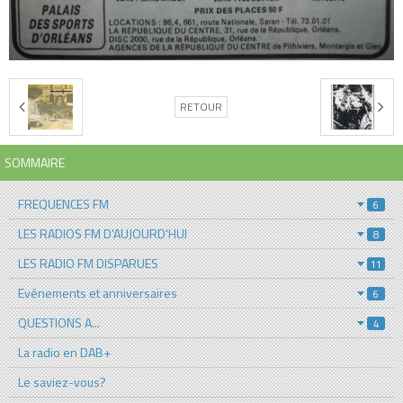
RETOUR
SOMMAIRE
FREQUENCES FM
6
LES RADIOS FM D'AUJOURD'HUI
8
LES RADIO FM DISPARUES
11
Evénements et anniversaires
6
QUESTIONS A...
4
La radio en DAB+
Le saviez-vous?