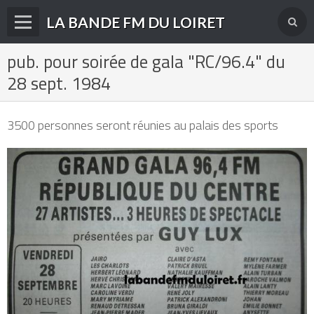
LA BANDE FM DU LOIRET
pub. pour soirée de gala "RC/96.4" du
Accueil
28 sept. 1984
fréquences FM
radios disparues
3500 personnes seront réunies au palais des sports
radios actuelles
La radio en DAB+
archives
derniéres infos
Livre d'or du site
Contact