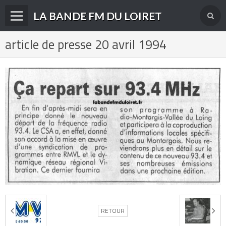
LA BANDE FM DU LOIRET
article de presse 20 avril 1994
Accueil
fréquences FM
radios disparues
radios actuelles
La radio en DAB+
archives
derniéres infos
Livre d'or du site
Contact
RETOUR