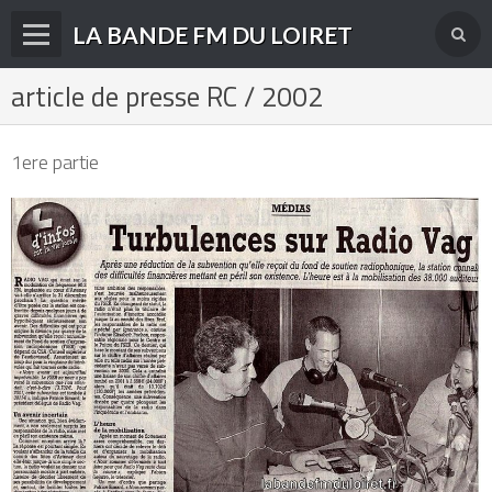
LA BANDE FM DU LOIRET
article de presse RC / 2002
Accueil
fréquences FM
1ere partie
radios disparues
radios actuelles
La radio en DAB+
archives
derniéres infos
Livre d'or du site
Contact