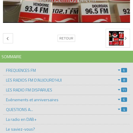
RETOUR
SOMMAIRE
FREQUENCES FM
6
LES RADIOS FM D'AUJOURD'HUI
8
LES RADIO FM DISPARUES
11
Evénements et anniversaires
6
QUESTIONS A...
4
La radio en DAB+
Le saviez-vous?