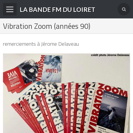
LA BANDE FM DU LOIRET
Vibration Zoom (années 90)
Accueil
fréquences FM
remerciements à Jérome Delaveau
radios disparues
radios actuelles
La radio en DAB+
archives
derniéres infos
Livre d'or du site
Contact