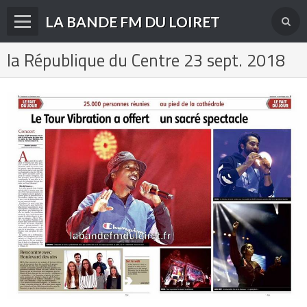
LA BANDE FM DU LOIRET
la République du Centre 23 sept. 2018
Accueil
fréquences FM
radios disparues
radios actuelles
La radio en DAB+
archives
derniéres infos
Livre d'or du site
Contact