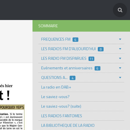
SOMMAIRE
FREQUENCES FM
6
LES RADIOS FM D'AUJOURD'HUI
8
LES RADIO FM DISPARUES
11
Evénements et anniversaires
6
QUESTIONS A...
4
La radio en DAB+
Le saviez-vous?
Le saviez-vous? (suite)
LES RADIOS FANTOMES
LA BIBLIOTHEQUE DE LA RADIO