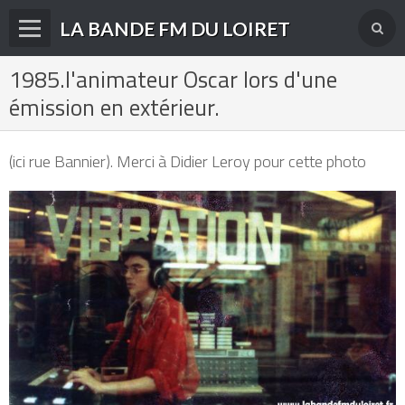
LA BANDE FM DU LOIRET
1985.l'animateur Oscar lors d'une
Accueil
émission en extérieur.
fréquences FM
radios disparues
(ici rue Bannier). Merci à Didier Leroy pour cette photo
radios actuelles
La radio en DAB+
archives
derniéres infos
Livre d'or du site
Contact