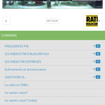
RETOUR
SOMMAIRE
FREQUENCES FM
6
LES RADIOS FM D'AUJOURD'HUI
8
LES RADIO FM DISPARUES
11
Evénements et anniversaires
6
QUESTIONS A...
4
La radio en DAB+
Le saviez-vous?
Le saviez-vous? (suite)