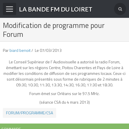
LA BANDE FM DU LOIRET
Modification de programme pour
Accueil
Forum
fréquences FM
radios disparues
Par
biard benoit
Le 07/03/2013
radios actuelles
Le Conseil Supérieur de l' Audiovisuelle a autorisé la radio Forum,
émettant sur les régions Centre, Poitou Charentes et Pays de Loire à
La radio en DAB+
modifier les conditions de diffusion de ses programmes locaux. Ceux-ci
sont désormais présentés sous forme de rubriques de 2 minutes à
archives
09:30, 10:30, 11:30, 13:30, 14:30, 16:30, 17:30 et 18:30.
Forum émet sur Orléans sur le 97.5 MHz.
derniéres infos
(séance CSA du 4 mars 2013)
Livre d'or du site
FORUM/PROGRAMME/CSA
Contact