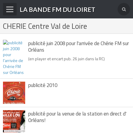
LA BANDE FM DU LOIRET
CHERIE Centre Val de Loire
Accueil
fréquences FM
publicité juin 2008 pour l'arrivée de Chérie FM sur
radios disparues
Orléans
(en player et encart pub. 26 juin dans la RC)
radios actuelles
La radio en DAB+
publicité 2010
archives
derniéres infos
Livre d'or du site
publicité pour la venue de la station en direct d'
Orléans!
Contact