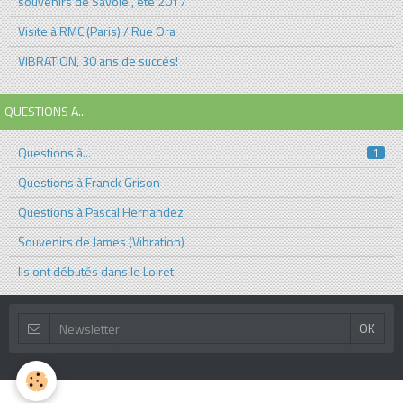
souvenirs de Savoie , été 2017
Visite à RMC (Paris) / Rue Ora
VIBRATION, 30 ans de succés!
QUESTIONS A...
Questions à...
1
Questions à Franck Grison
Questions à Pascal Hernandez
Souvenirs de James (Vibration)
Ils ont débutés dans le Loiret