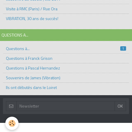
Visite à RMC (Paris) / Rue Ora
VIBRATION, 30 ans de succés!
QUESTIONS A...
Questions à...
1
Questions à Franck Grison
Questions à Pascal Hernandez
Souvenirs de James (Vibration)
Ils ont débutés dans le Loiret