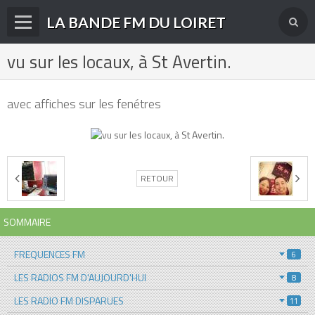
LA BANDE FM DU LOIRET
vu sur les locaux, à St Avertin.
Accueil
fréquences FM
avec affiches sur les fenétres
radios disparues
radios actuelles
La radio en DAB+
RETOUR
archives
SOMMAIRE
derniéres infos
FREQUENCES FM
6
Livre d'or du site
LES RADIOS FM D'AUJOURD'HUI
8
Contact
LES RADIO FM DISPARUES
11