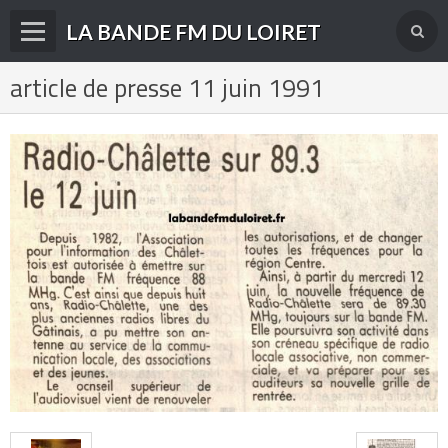
LA BANDE FM DU LOIRET
article de presse 11 juin 1991
Accueil
fréquences FM
radios disparues
radios actuelles
La radio en DAB+
archives
derniéres infos
Livre d'or du site
Contact