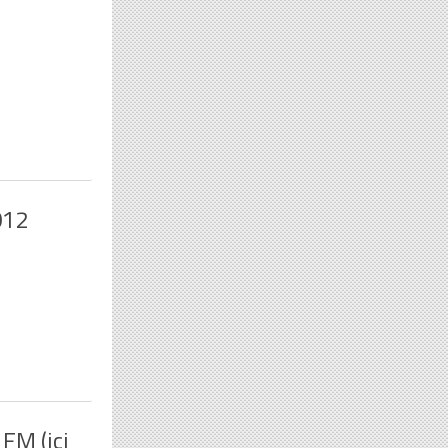
012
FM (ici